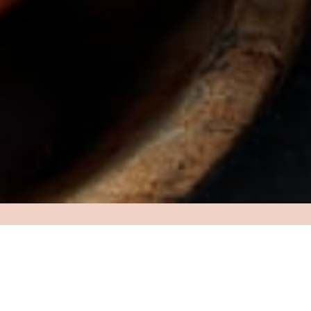
Billetter
245,-
Billetter