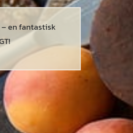
 – en fantastisk
GT!