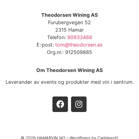
Theodorsen Wining AS
Furubergvegen 52
2315 Hamar
Telefon:
90933488
E-post:
tom@theodorsen.as
Org.nr.: 912509885
Om Theodorsen Wining AS
Leverandør av events og produkter med vin i sentrum.
© 2026 HAMARVIN.NO – WordPress by Caddiesoft