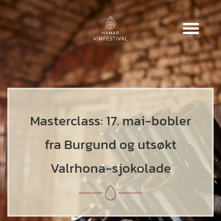
Grand Tasting Bordeaux 2023 – Oslo
Grand Tasting Bordeaux 2023 – Hamar
Masterclass: 17. mai-bobler
fra Burgund og utsøkt
Valrhona-sjokolade